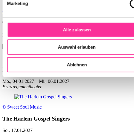
Marketing
© Sweet Soul Music
The Queens of Soul
Alle zulassen
Mo., 28.12.2026
Herkulessaal
Auswahl erlauben
Ablehnen
Rat Pack
Mo., 04.01.2027
–
Mi., 06.01.2027
Prinzregententheater
© Sweet Soul Music
The Harlem Gospel Singers
So., 17.01.2027