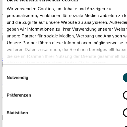
Wir verwenden Cookies, um Inhalte und Anzeigen zu
personalisieren, Funktionen für soziale Medien anbieten zu 
The Sound of Classic Motown
und die Zugriffe auf unsere Website zu analysieren. Außerd
Fr., 16.10.2026
geben wir Informationen zu Ihrer Verwendung unserer Websi
Prinzregententheater
unsere Partner für soziale Medien, Werbung und Analysen we
Unsere Partner führen diese Informationen möglicherweise m
weiteren Daten zusammen, die Sie ihnen bereitgestellt habe
die sie im Rahmen Ihrer Nutzung der Dienste gesammelt ha
© SOVA Production
Weitere Informationen hierzu finden Sie in unserer
Datenschutzerklärung
.
Einwilligungsauswahl
Notwendig
© Traudi Siferlinger
Präferenzen
Das Winterfest der Wirtshausmusik
So., 27.12.2026
Herkulessaal
Statistiken