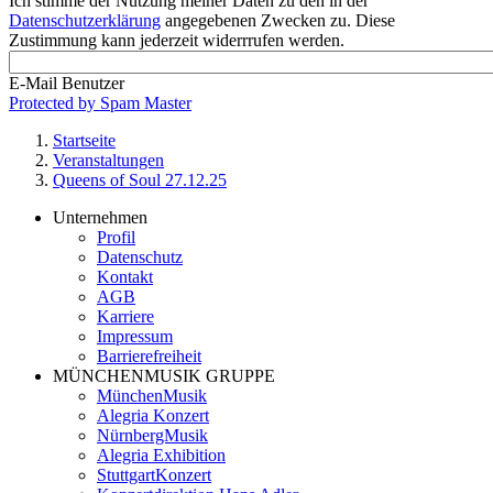
Ich stimme der Nutzung meiner Daten zu den in der
Datenschutzerklärung
angegebenen Zwecken zu. Diese
Zustimmung kann jederzeit widerrrufen werden.
E-Mail Benutzer
Protected by Spam Master
Startseite
Veranstaltungen
Pfadnavigation
Queens of Soul 27.12.25
Unternehmen
Profil
Footer
Datenschutz
Service-
Kontakt
AGB
Menü
Karriere
MünchenEvent
Impressum
Barrierefreiheit
MÜNCHENMUSIK GRUPPE
MünchenMusik
Alegria Konzert
NürnbergMusik
Alegria Exhibition
StuttgartKonzert