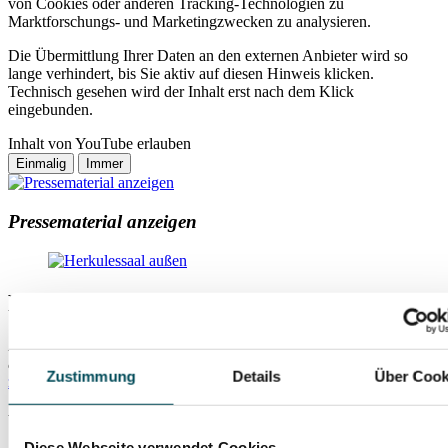
von Cookies oder anderen Tracking-Technologien zu
Marktforschungs- und Marketingzwecken zu analysieren.
Die Übermittlung Ihrer Daten an den externen Anbieter wird so
lange verhindert, bis Sie aktiv auf diesen Hinweis klicken.
Technisch gesehen wird der Inhalt erst nach dem Klick
eingebunden.
Inhalt von YouTube erlauben
Pressematerial anzeigen
Herkulessaal
Residenzstr. 1
80333 München
Zustimmung
Details
Über Cook
zum Routenplaner
mehr Infos
Weitere Veranstaltungsempfehlungen
Diese Webseite verwendet Cookies