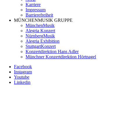
Menü
Karriere
MünchenEvent
Impressum
Barrierefreiheit
MÜNCHENMUSIK GRUPPE
MünchenMusik
Alegria Konzert
NürnbergMusik
Alegria Exhibition
StuttgartKonzert
Konzertdirektion Hans Adler
Münchner Konzertdirektion Hörtnagel
Facebook
Instagram
Youtube
Linkedin