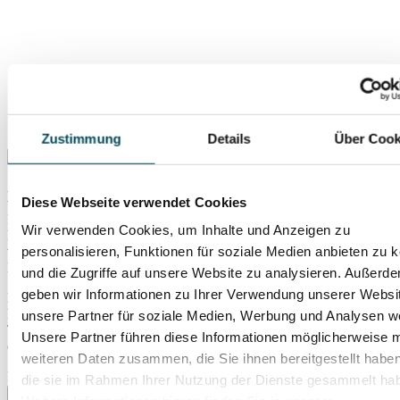
Zustimmung
Details
Über Cook
An dieser Stelle wird ein Inhalt eines externen Anbieters
Diese Webseite verwendet Cookies
wiedergegeben. Dabei werden personenbezogene Daten wie z.B.
Ihre IP-Adresse an den Anbieter übermittelt. Der externe Anbieter
Wir verwenden Cookies, um Inhalte und Anzeigen zu
kann diese auch dazu verwenden, Ihr Nutzungsverhalten mithilfe
personalisieren, Funktionen für soziale Medien anbieten zu 
von Cookies oder anderen Tracking-Technologien zu
Marktforschungs- und Marketingzwecken zu analysieren.
und die Zugriffe auf unsere Website zu analysieren. Außerd
geben wir Informationen zu Ihrer Verwendung unserer Websi
Die Übermittlung Ihrer Daten an den externen Anbieter wird so
lange verhindert, bis Sie aktiv auf diesen Hinweis klicken.
unsere Partner für soziale Medien, Werbung und Analysen we
Technisch gesehen wird der Inhalt erst nach dem Klick
Unsere Partner führen diese Informationen möglicherweise m
eingebunden.
weiteren Daten zusammen, die Sie ihnen bereitgestellt habe
Inhalt von YouTube erlauben
die sie im Rahmen Ihrer Nutzung der Dienste gesammelt ha