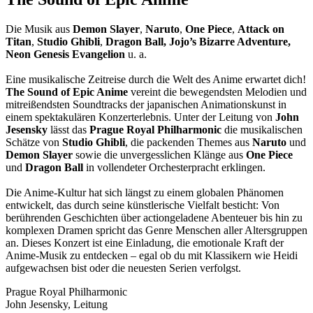
Die Musik aus
Demon Slayer
,
Naruto
,
One Piece
,
Attack on
Titan
,
Studio Ghibli
,
Dragon Ball, Jojo’s Bizarre Adventure,
Neon Genesis Evangelion
u. a.
Eine musikalische Zeitreise durch die Welt des Anime erwartet dich!
The Sound of Epic Anime
vereint die bewegendsten Melodien und
mitreißendsten Soundtracks der japanischen Animationskunst in
einem spektakulären Konzerterlebnis. Unter der Leitung von
John
Jesensky
lässt das
Prague Royal Philharmonic
die musikalischen
Schätze von
Studio Ghibli
, die packenden Themes aus
Naruto
und
Demon Slayer
sowie die unvergesslichen Klänge aus
One Piece
und
Dragon Ball
in vollendeter Orchesterpracht erklingen.
Die Anime-Kultur hat sich längst zu einem globalen Phänomen
entwickelt, das durch seine künstlerische Vielfalt besticht: Von
berührenden Geschichten über actiongeladene Abenteuer bis hin zu
komplexen Dramen spricht das Genre Menschen aller Altersgruppen
an. Dieses Konzert ist eine Einladung, die emotionale Kraft der
Anime-Musik zu entdecken – egal ob du mit Klassikern wie Heidi
aufgewachsen bist oder die neuesten Serien verfolgst.
Prague Royal Philharmonic
John Jesensky, Leitung