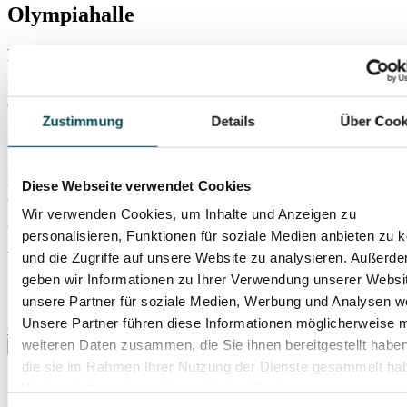
Olympiahalle
Die größte Konzerthalle Münchens!
Die Olympiahalle im Münchner Olympiapark zählt seit den
Olympischen Spielen 1972 zu den größten und vielseitigsten
Zustimmung
Details
Über Cook
Eventlocations in Deutschland. Ursprünglich für Turn- und
Handballwettkämpfe konzipiert, bietet sie heute Platz für bis zu
15.000 Besucherinnen und Besucher und dient als Bühne für
internationale Sportevents, Konzerte, Shows, Opern, Ausstellungen
Diese Webseite verwendet Cookies
und TV-Produktionen. Damit gehört die Olympiahalle zu den
bekanntesten Konzertlocations in München für Live-Musik und
Wir verwenden Cookies, um Inhalte und Anzeigen zu
große Entertainment-Shows in München.
personalisieren, Funktionen für soziale Medien anbieten zu 
Veranstaltungen in diesem Konzertsaal
und die Zugriffe auf unsere Website zu analysieren. Außerd
geben wir Informationen zu Ihrer Verwendung unserer Websi
unsere Partner für soziale Medien, Werbung und Analysen we
Unsere Partner führen diese Informationen möglicherweise m
© SOVA Production
weiteren Daten zusammen, die Sie ihnen bereitgestellt habe
die sie im Rahmen Ihrer Nutzung der Dienste gesammelt ha
Weitere Informationen hierzu finden Sie in unserer