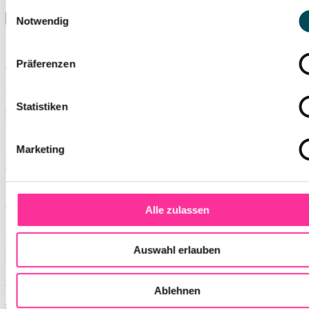
Datenschutzerklärung
.
Einwilligungsauswahl
Notwendig
Präferenzen
Vom Hallensport zu Musik und Entertainment
Umfassende Modernisierungen haben die denkmalgeschützte Halle
Statistiken
zu einer hochmodernen Mehrzweckarena gemacht. Künstlerinnen
und Künstler wie Elton John, Helene Fischer, Eric Clapton und Ed
Sheeran sind hier bereits aufgetreten.
Marketing
Damit hat sich die Olympiahalle längst auch als zentraler
Veranstaltungsort für große Konzert- und Entertainmentformate in
Süddeutschland etabliert.
Alle zulassen
Was ist die Olympiahalle München?
Die Olympiahalle im Münchner Olympiapark ist eine der größten
Auswahl erlauben
und bekanntesten Eventlocations Deutschlands und bietet Platz für
bis zu 15.000 Besucherinnen und Besucher.
Welche Veranstaltungen finden in der Olympiahalle
Ablehnen
statt?