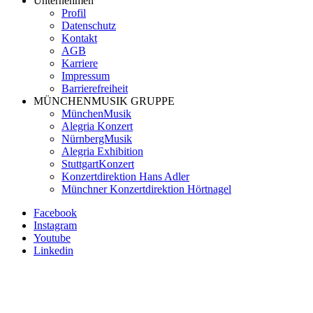
Unternehmen
Profil
Datenschutz
Kontakt
AGB
Karriere
Impressum
Barrierefreiheit
MÜNCHENMUSIK GRUPPE
MünchenMusik
Alegria Konzert
NürnbergMusik
Alegria Exhibition
StuttgartKonzert
Konzertdirektion Hans Adler
Münchner Konzertdirektion Hörtnagel
Facebook
Instagram
Youtube
Linkedin